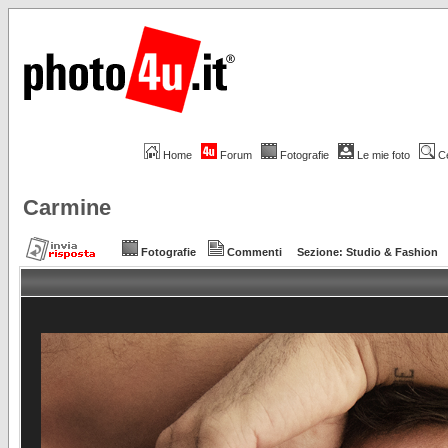
Home
Forum
Fotografie
Le mie foto
C
Carmine
Fotografie
Commenti
Sezione:
Studio & Fashion