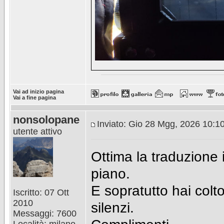
Vai ad inizio pagina
Vai a fine pagina
nonsolopane
Inviato: Gio 28 Mgg, 2026 10:1
utente attivo
Ottima la traduzione i
piano.
E sopratutto hai colt
Iscritto: 07 Ott
2010
silenzi.
Messaggi: 7600