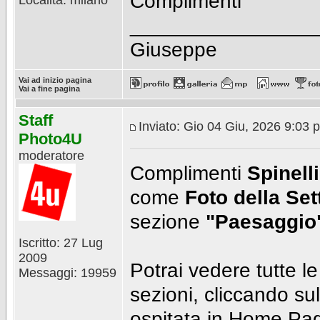
Complimenti
Località: milano
________________
Giuseppe
Vai ad inizio pagina
Vai a fine pagina
Staff
Inviato: Gio 04 Giu, 2026 9:03 
Photo4U
moderatore
Complimenti
Spinell
come
Foto della Se
sezione
"Paesaggio
Iscritto: 27 Lug
2009
Potrai vedere tutte le
Messaggi: 19959
sezioni, cliccando su
ospitata in Home Pa