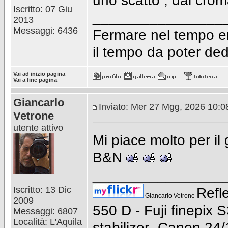
uno scatto , dai crom
Iscritto: 07 Giu
________________
2013
Messaggi: 6436
Fermare nel tempo em
il tempo da poter de
Vai ad inizio pagina
Vai a fine pagina
Giancarlo
Inviato: Mer 27 Mgg, 2026 10:
Vetrone
utente attivo
Mi piace molto per il 
B&N
________________
Iscritto: 13 Dic
Refl
Giancarlo Vetrone
2009
550 D - Fuji finepix 
Messaggi: 6807
Località: L'Aquila
stabilizer- Canon 24