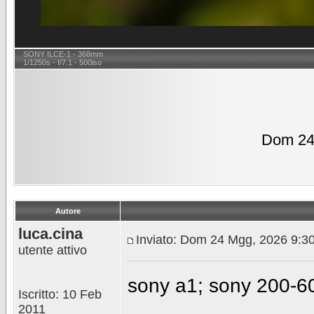
SONY ILCE-1 - 368mm
1/1250s - f/7.1 - 500iso
Dom 24
Autore
luca.cina
Inviato: Dom 24 Mgg, 2026 9:3
utente attivo
sony a1; sony 200-60
Iscritto: 10 Feb
________________
2011