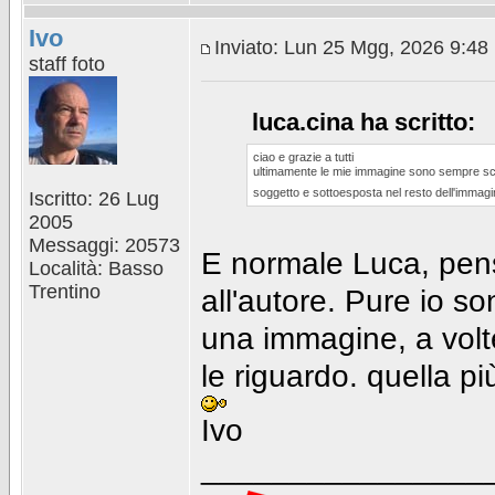
Ivo
Inviato: Lun 25 Mgg, 2026 9:48
staff foto
luca.cina ha scritto:
ciao e grazie a tutti
ultimamente le mie immagine sono sempre scur
soggetto e sottoesposta nel resto dell'imma
Iscritto: 26 Lug
2005
Messaggi: 20573
E normale Luca, pens
Località: Basso
Trentino
all'autore. Pure io 
una immagine, a volte
le riguardo. quella pi
Ivo
________________