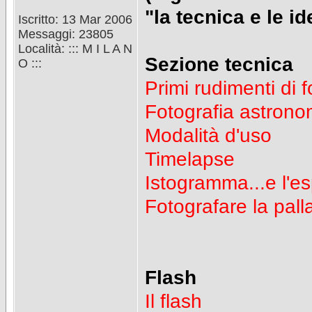
"la tecnica e le id
Iscritto: 13 Mar 2006
Messaggi: 23805
Località: ::: M I L A N
Sezione tecnica
O :::
Primi rudimenti di 
Fotografia astrono
Modalità d'uso
Timelapse
Istogramma...e l'e
Fotografare la pall
Flash
Il flash