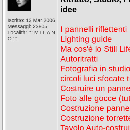
idee
Iscritto: 13 Mar 2006
Messaggi: 23805
I pannelli riflettenti
Località: ::: M I L A N
Lighting guide
O :::
Ma cos'è lo Still L
Autoritratti
Fotografia in studi
circoli luci sfocate 
Costruire un pannell
Foto alle gocce (tut
Costruzione pannell
Costruzione torrette
Tavolo Auto-costrui