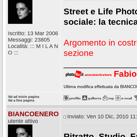
Street e Life Pho
sociale: la tecnica
Iscritto: 13 Mar 2006
Messaggi: 23805
Argomento in costr
Località: ::: M I L A N
sezione
O :::
_______________
Fabio
Ultima modifica effettuata da BIANCOE
Vai ad inizio pagina
Vai a fine pagina
BIANCOENERO
Inviato: Ven 10 Dic, 2010 1
utente attivo
Ritratto, Studio, 