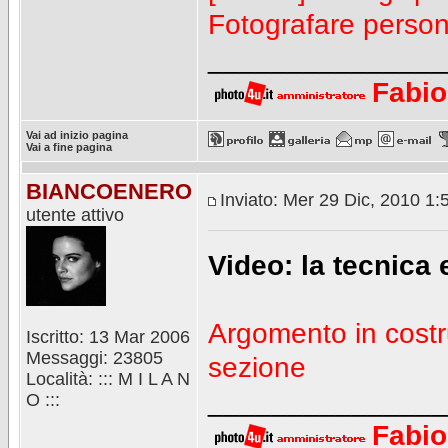
Fotografare perso
_______________
Fabio
Vai ad inizio pagina
Vai a fine pagina
BIANCOENERO
Inviato: Mer 29 Dic, 2010 1
utente attivo
Video: la tecnica 
Argomento in costr
Iscritto: 13 Mar 2006
Messaggi: 23805
sezione
Località: ::: M I L A N
_______________
O :::
Fabio