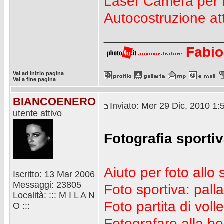
Laser Camera per fo
Autocostruzione at
_______________
Fabio
Vai ad inizio pagina
Vai a fine pagina
BIANCOENERO
Inviato: Mer 29 Dic, 2010 1
utente attivo
Fotografia sportiv
Aiuto per foto allo 
Iscritto: 13 Mar 2006
Messaggi: 23805
Foto sportiva: pall
Località: ::: M I L A N
Foto partita di voll
O :::
Fotografare alla bo