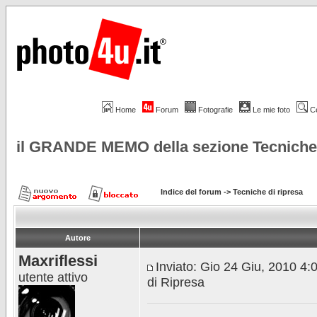
Home
Forum
Fotografie
Le mie foto
C
il GRANDE MEMO della sezione Tecniche 
Indice del forum
->
Tecniche di ripresa
Autore
Maxriflessi
Inviato: Gio 24 Giu, 2010 4
utente attivo
di Ripresa