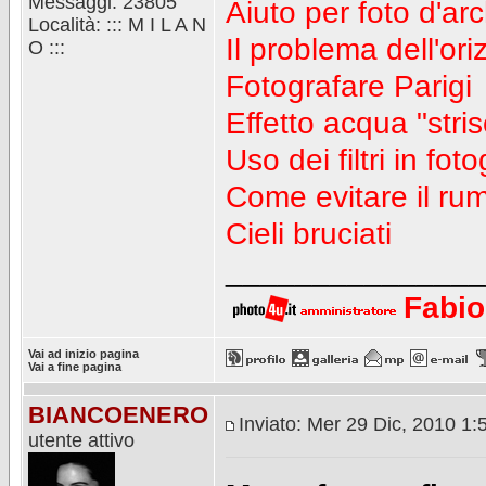
Messaggi: 23805
Aiuto per foto d'arc
Località: ::: M I L A N
Il problema dell'ori
O :::
Fotografare Parigi
Effetto acqua "stris
Uso dei filtri in fo
Come evitare il ru
Cieli bruciati
_______________
Fabio
Vai ad inizio pagina
Vai a fine pagina
BIANCOENERO
Inviato: Mer 29 Dic, 2010 1
utente attivo