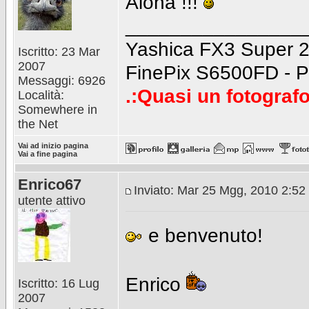
Aloha !!!
________________
Yashica FX3 Super 2
Iscritto: 23 Mar
2007
FinePix S6500FD - P
Messaggi: 6926
.:Quasi un fotografo
Località:
Somewhere in
the Net
Vai ad inizio pagina
Vai a fine pagina
Enrico67
Inviato: Mar 25 Mgg, 2010 2:52
utente attivo
e benvenuto!
Enrico
Iscritto: 16 Lug
2007
________________