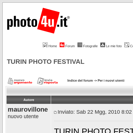
Home
Forum
Fotografie
Le mie foto
C
TURIN PHOTO FESTIVAL
Indice del forum
->
Per i nuovi utenti
Autore
maurovillone
Inviato: Sab 22 Mgg, 2010 8:0
nuovo utente
TURIN PHOTO FEST