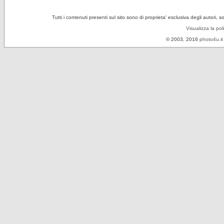
Tutti i contenuti presenti sul sito sono di proprieta' esclusiva degli autori, 
Visualizza la pol
© 2003, 2016
photo4u.it