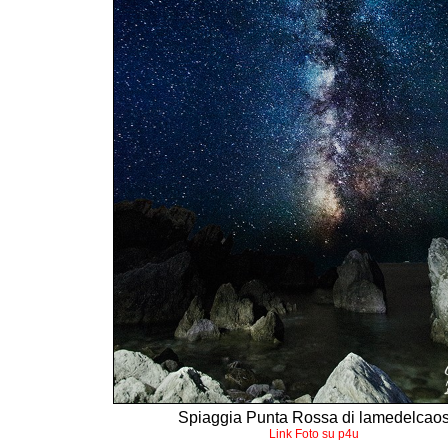
Spiaggia Punta Rossa di lamedelcao
Link Foto su p4u