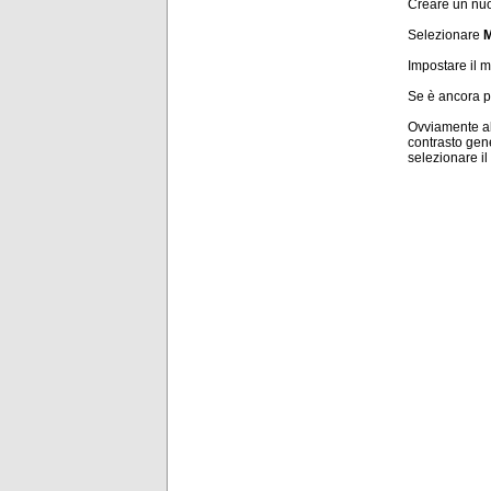
Creare un nuov
Selezionare
M
Impostare il me
Se è ancora pr
Ovviamente al
contrasto gene
selezionare il 