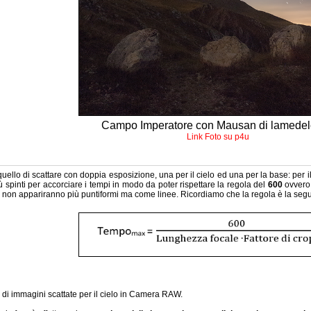
Campo Imperatore con Mausan di lamede
Link Foto su p4u
 quello di scattare con doppia esposizione, una per il cielo ed una per la base: per 
ù spinti per accorciare i tempi in modo da poter rispettare la regola del
600
ovvero
le non appariranno più puntiformi ma come linee. Ricordiamo che la regola è la seg
e di immagini scattate per il cielo in Camera RAW.