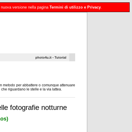
 la nuova versione nella pagina
Termini di utilizzo e Privacy
.
-
photo4u.it
Tutorial
o un metodo per abbattere o comunque attenuare
 che riguardano le stelle e la via lattea.
lle fotografie notturne
aos)