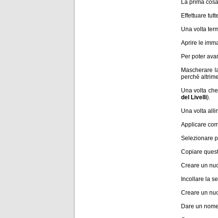
La prima cosa 
Effettuare tut
Una volta term
Aprire le imma
Per poter avare
Mascherare la 
perché altrime
Una volta che 
del Livelli
).
Una volta allin
Applicare com
Selezionare p
Copiare quest
Creare un nuov
Incollare la s
Creare un nu
Dare un nome 