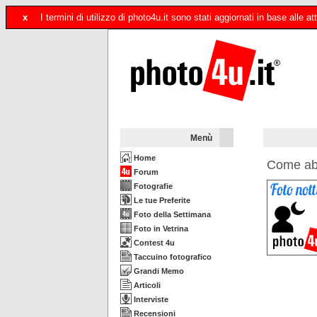
x
I termini di utilizzo di photo4u.it sono stati aggiornati in base alle
Menù
Home
Come abba
Forum
Fotografie
Le tue Preferite
Foto della Settimana
Foto in Vetrina
Contest 4u
Taccuino fotografico
Grandi Memo
Articoli
Interviste
Recensioni