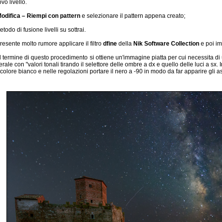
o livello.
odifica – Riempi con pattern
e selezionare il pattern appena creato;
todo di fusione livelli su sottrai.
esente molto rumore applicare il filtro
dfine
della
Nik Software Collection
e poi im
 termine di questo procedimento si ottiene un'immagine piatta per cui necessita d
rale con "valori tonali tirando il selettore delle ombre a dx e quello delle luci a sx. I
colore bianco e nelle regolazioni portare il nero a -90 in modo da far apparire gli astr