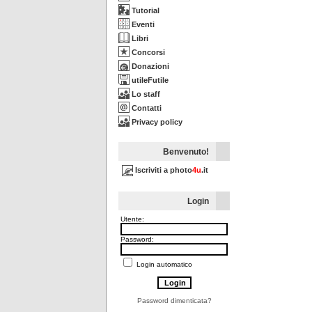
Tutorial
Eventi
Libri
Concorsi
Donazioni
utileFutile
Lo staff
Contatti
Privacy policy
Benvenuto!
Iscriviti a photo
4u
.it
Login
Utente:
Password:
Login automatico
Password dimenticata?