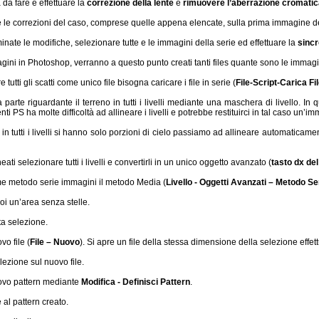
da fare è effettuare la
correzione della lente
e
rimuovere l’aberrazione cromati
te le correzioni del caso, comprese quelle appena elencate, sulla prima immagine de
inate le modifiche, selezionare tutte e le immagini della serie ed effettuare la
sincr
gini in Photoshop, verranno a questo punto creati tanti files quante sono le immagi
 tutti gli scatti come unico file bisogna caricare i file in serie (
File-Script-Carica Fil
parte riguardante il terreno in tutti i livelli mediante una maschera di livello. In
nti PS ha molte difficoltà ad allineare i livelli e potrebbe restituirci in tal caso un’
in tutti i livelli si hanno solo porzioni di cielo passiamo ad allineare automaticamente
eati selezionare tutti i livelli e convertirli in un unico oggetto avanzato (
tasto dx de
e metodo serie immagini il metodo Media (
Livello - Oggetti Avanzati – Metodo S
oi un’area senza stelle.
a selezione.
o file (
File – Nuovo
). Si apre un file della stessa dimensione della selezione effet
elezione sul nuovo file.
ovo pattern mediante
Modifica - Definisci Pattern
.
al pattern creato.