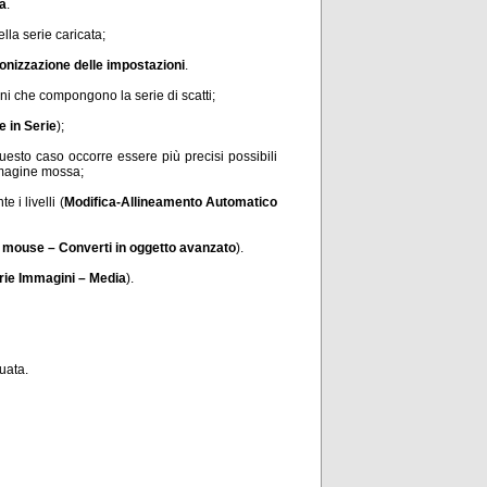
ca
.
lla serie caricata;
onizzazione delle impostazioni
.
ni che compongono la serie di scatti;
e in Serie
);
 questo caso occorre essere più precisi possibili
immagine mossa;
 i livelli (
Modifica-Allineamento Automatico
l mouse – Converti in oggetto avanzato
).
erie Immagini – Media
).
tuata.