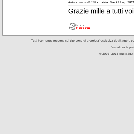
Autore:
maxval1820
- Inviato: Mar 27 Lug, 202
Grazie mille a tutti voi
Tutti i contenuti presenti sul sito sono di proprieta' esclusiva degli autori, 
Visualizza la pol
© 2003, 2015
photo4u.it