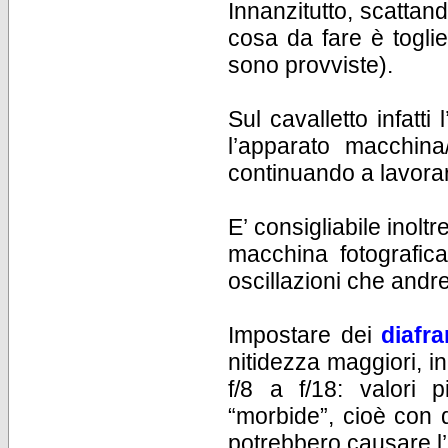
Innanzitutto, scattan
cosa da fare è togli
sono provviste).
Sul cavalletto infatti
l’apparato macchina/
continuando a lavora
E’ consigliabile inolt
macchina fotografica
oscillazioni che andre
Impostare dei
diafr
nitidezza maggiori, i
f/8 a f/18: valori 
“morbide”, cioè con 
potrebbero causare l’e