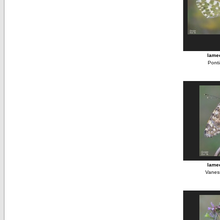
lame
Pont
lame
Vanes