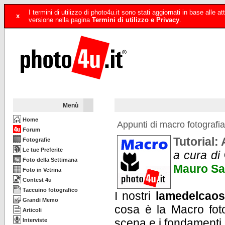
I termini di utilizzo di photo4u.it sono stati aggiornati in base alle
x
versione nella pagina
Termini di utilizzo e Privacy
.
Menù
Home
Appunti di macro fotografia
Forum
Tutorial:
Fotografie
Le tue Preferite
a cura di
Foto della Settimana
Mauro Sa
Foto in Vetrina
Contest 4u
Taccuino fotografico
I nostri
lamedelcao
Grandi Memo
cosa è la Macro foto
Articoli
scena e i fondamenti 
Interviste