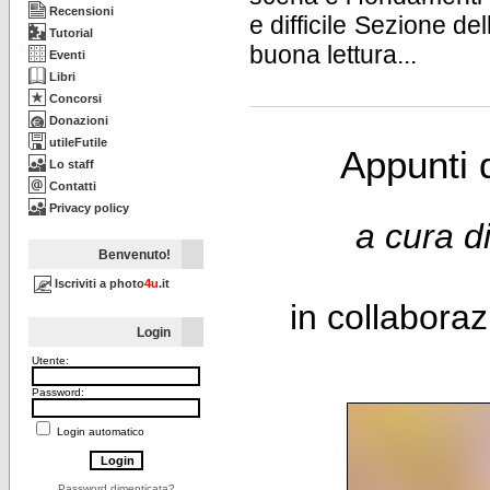
Recensioni
e difficile Sezione de
Tutorial
buona lettura...
Eventi
Libri
Concorsi
Donazioni
utileFutile
Appunti d
Lo staff
Contatti
Privacy policy
a cura d
Benvenuto!
Iscriviti a photo
4u
.it
in collabora
Login
Utente:
Password:
Login automatico
Password dimenticata?