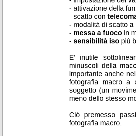
- impostazione del va
- attivazione della f
- scatto con
teleco
- modalità di scatto a
-
messa a fuoco
in m
-
sensibilità iso
più b
E’ inutile sottolin
minuscoli della macc
importante anche nell
fotografia macro a 
soggetto (un movime
meno dello stesso mo
Ciò premesso passi
fotografia macro.