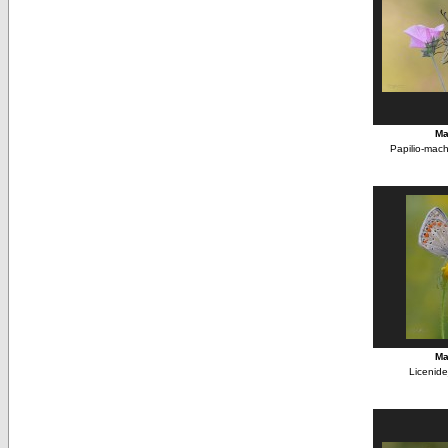
Ma
Papilio-ma
Ma
Licenid