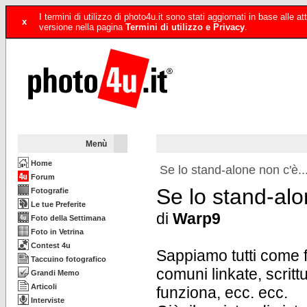
I termini di utilizzo di photo4u.it sono stati aggiornati in base alle
x
versione nella pagina
Termini di utilizzo e Privacy
.
Menù
Home
Se lo stand-alone non c'è..
Forum
Se lo stand-alon
Fotografie
Le tue Preferite
di
Warp9
Foto della Settimana
Foto in Vetrina
Contest 4u
Sappiamo tutti come 
Taccuino fotografico
comuni linkate, scrittu
Grandi Memo
Articoli
funziona, ecc. ecc.
Interviste