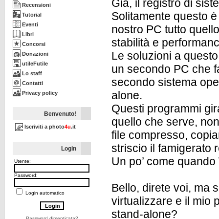
Già, il registro di si
Recensioni
Solitamente questo è il
Tutorial
Eventi
nostro PC tutto quel
Libri
stabilità e performan
Concorsi
Le soluzioni a questo
Donazioni
utileFutile
un secondo PC che fa 
Lo staff
secondo sistema oper
Contatti
alone.
Privacy policy
Questi programmi gira
Benvenuto!
quello che serve, no
Iscriviti a photo
4u
.it
file compresso, copia
striscio il famigerato 
Login
Un po’ come quando 
Utente:
Password:
Bello, direte voi, ma
Login automatico
virtualizzare e il mi
stand-alone?
Password dimenticata?