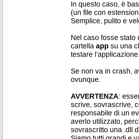
In questo caso, è bast
(un file con estensio
Semplice, pulito e ve
Nel caso fosse stato
cartella
app
su una ch
testare l’applicazione
Se non va in crash, a
ovunque.
AVVERTENZA
: esse
scrive, sovrascrive, 
responsabile di un e
averlo utilizzato, pe
sovrascritto una .dll 
Siamo tutti grandi e 