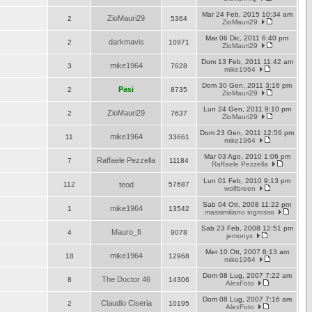
Mar 24 Feb, 2015 10:34 am
ZioMauri29
2
5364
ZioMauri29
Mar 06 Dic, 2011 6:40 pm
darkmavis
2
10971
ZioMauri29
Dom 13 Feb, 2011 11:42 am
mike1964
3
7628
mike1964
Dom 30 Gen, 2011 3:16 pm
Pasi
2
8735
ZioMauri29
Lun 24 Gen, 2011 9:10 pm
ZioMauri29
2
7637
ZioMauri29
Dom 23 Gen, 2011 12:56 pm
mike1964
11
33661
mike1964
Mar 03 Ago, 2010 1:06 pm
Raffaele Pezzella
7
11184
Raffaele Pezzella
Lun 01 Feb, 2010 9:13 pm
112
teod
57687
wolfbreen
Sab 04 Ott, 2008 11:22 pm
mike1964
1
13542
massimiliano ingrosso
Sab 23 Feb, 2008 12:51 pm
Mauro_fi
4
9078
jemonyx
Mer 10 Ott, 2007 8:13 am
mike1964
18
12968
mike1964
Dom 08 Lug, 2007 7:22 am
The Doctor 46
8
14306
AlexFoto
Dom 08 Lug, 2007 7:16 am
Claudio Ciseria
2
10195
AlexFoto