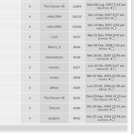
Dom 08 Lug, 2007 7:14 am
The Doctor 46
3
11804
AlexFoto
Ven 13 Apr, 2007 6:37 am
mike1964
4
28215
mike1964
Ven 23 Mar, 2007 2:54 pm
mike1964
0
15336
mike1964
Mar 21 Nov, 2006 9:02 pm
LuVi
5
9237
Eremar
Mer 08 Feb, 2006 1:53 pm
Mauro_fi
2
9044
fabius
Mer 28 Dic, 2005 12:50 am
marmottone
2
8249
homerdb
Lun 10 Ott, 2005 9:47 am
onesky
2
8327
MartiniG.
Mer 02 Mar, 2005 12:00 pm
Izutsu
5
9956
Izutsu
Lun 25 Ott, 2004 11:39 am
alfmar
0
8385
alfmar
Dom 29 Ago, 2004 11:15 pm
The Doctor 46
1
9241
The Doctor 46
Gio 19 Ago, 2004 12:01 pm
Tetsuro
2
8286
marakid
Gio 22 Lug, 2004 12:54 pm
gregory
3
8002
acertmx