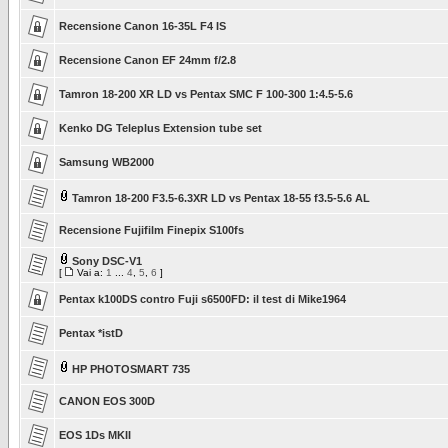
Recensione Canon 16-35L F4 IS
Recensione Canon EF 24mm f/2.8
Tamron 18-200 XR LD vs Pentax SMC F 100-300 1:4.5-5.6
Kenko DG Teleplus Extension tube set
Samsung WB2000
Tamron 18-200 F3.5-6.3XR LD vs Pentax 18-55 f3.5-5.6 AL
Recensione Fujifilm Finepix S100fs
Sony DSC-V1
[
Vai a:
1
...
4
,
5
,
6
]
Pentax k100DS contro Fuji s6500FD: il test di Mike1964
Pentax *istD
HP PHOTOSMART 735
CANON EOS 300D
EOS 1Ds MKII