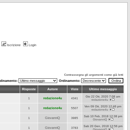
Iscrizione
Login
Contrassegna gli argomenti come già letti
rdinamento:
Ordinamento:
Risposte
Autore
Viste
Ultimo messaggio
Gio 22 Ott, 2020 7:08 am
redazione4u
1
4341
redazione4u
Ven 09 Ott, 2020 12:46 pm
redazione4u
1
5507
redazione4u
Sab 10 Feb, 2018 12:38 pm
GiovanniQ
1
3985
GiovanniQ
Sab 20 Gen, 2018 12:56 pm
GiovanniQ
1
3783
GiovanniQ