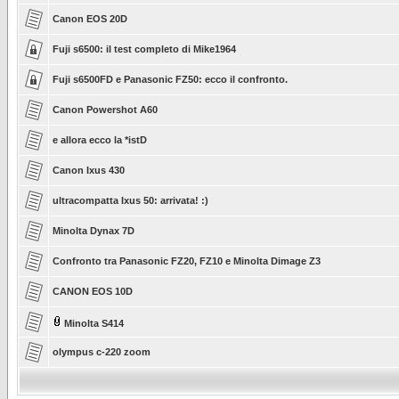
Canon EOS 20D
Fuji s6500: il test completo di Mike1964
Fuji s6500FD e Panasonic FZ50: ecco il confronto.
Canon Powershot A60
e allora ecco la *istD
Canon Ixus 430
ultracompatta Ixus 50: arrivata! :)
Minolta Dynax 7D
Confronto tra Panasonic FZ20, FZ10 e Minolta Dimage Z3
CANON EOS 10D
Minolta S414
olympus c-220 zoom