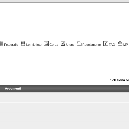
Fotografie
Le mie foto
Cerca
Utenti
Regolamento
FAQ
MP
Seleziona o
Argomenti