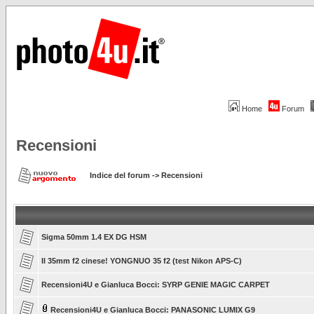
Home
Forum
Recensioni
Indice del forum
->
Recensioni
Sigma 50mm 1.4 EX DG HSM
Il 35mm f2 cinese! YONGNUO 35 f2 (test Nikon APS-C)
Recensioni4U e Gianluca Bocci: SYRP GENIE MAGIC CARPET
Recensioni4U e Gianluca Bocci: PANASONIC LUMIX G9