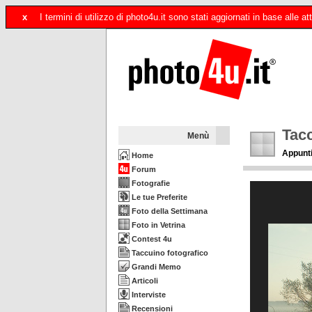
x
I termini di utilizzo di photo4u.it sono stati aggiornati in base alle
Tacc
Menù
Appunti
Home
Forum
Fotografie
Le tue Preferite
Foto della Settimana
Foto in Vetrina
Contest 4u
Taccuino fotografico
Grandi Memo
Articoli
Interviste
Recensioni