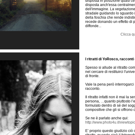
disposta in posizione quasi cen
disposta anch'essa centralmente
dell'immagine. La vegetazione a
stradale guidando lo sguardo 
della foschia che rende indistin
recede donando un effetto di pr
diffonde...
Clicca qu
I ritratti di YoRosco, racconti
Spesso si allude al ritratto com
nel cercare di restituirci l'un
di fronte.
Vale la pena però interrogarci
racconto.
Il ritratto infatti non è mai la
persona, …quanto piuttosto l’e
formulato dentro di sé del sogg
compositive che gli si offron
Se ne è parlato anche qui:
http://www.photo4u.it/viewto
E’ proprio questo giudizio ciò