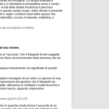
trale all'immagine. La strada asfaltata è
 e si allontana in prospettiva verso il centro
i lati della strada incornicia il percorso
in questo campo lungo. Sullo sfondo è presente
ti e vaghi i contorni visivi dello spazio che
ofondità. La luce è naturale, mattutina, e
i per proseguire la lettura.
 di una visione.
e al “racconto” che il fotografo fa del soggetto
iverso fisico ed emozionale della persona che ha
 seppur brevemente sul significato di questo
 semplice immagine di un volto o in genere di una
spressione del giudizio che il fotografo ha
etto, attraverso le molteplici scelte tecniche e
o come mezzo, appunto, espressivo.
picnews.php?t=337145
 che in qualche modo forma il racconto di un