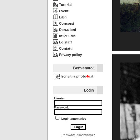
Tutorial
Eventi
Libri
Concorsi
Donazioni
utileFutile
Lo staff
Contatti
Privacy policy
Benvenuto!
Iscriviti a photo
4u
.it
Login
Utente:
Password:
Login automatico
Password dimenticata?