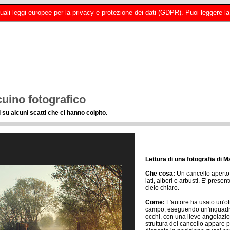
 attuali leggi europee per la privacy e protezione dei dati (GDPR). Puoi leggere
uino fotografico
 su alcuni scatti che ci hanno colpito.
Lettura di una fotografia di M
Che cosa:
Un cancello aperto 
lati, alberi e arbusti. E' prese
cielo chiaro.
Come:
L'autore ha usato un'o
campo, eseguendo un'inquadrat
occhi, con una lieve angolazio
struttura del cancello appare p