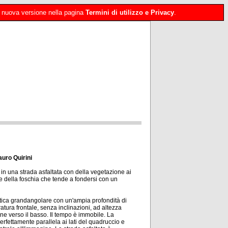
 la nuova versione nella pagina
Termini di utilizzo e Privacy
.
auro Quirini
in una strada asfaltata con della vegetazione ai
nte della foschia che tende a fondersi con un
ttica grandangolare con un'ampia profondità di
ura frontale, senza inclinazioni, ad altezza
ne verso il basso. Il tempo è immobile. La
erfettamente parallela ai lati del quadruccio e