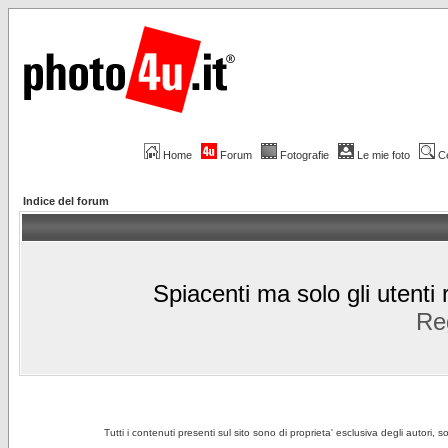
Home
Forum
Fotografie
Le mie foto
C
Indice del forum
Spiacenti ma solo gli utenti 
Reg
Tutti i contenuti presenti sul sito sono di proprieta' esclusiva degli autori, 