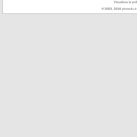
Visualizza la pol
© 2003, 2016
photo4u.it