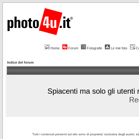
Home
Forum
Fotografie
Le mie foto
C
Indice del forum
Spiacenti ma solo gli utenti 
Reg
Tutti i contenuti presenti sul sito sono di proprieta' esclusiva degli autori, 