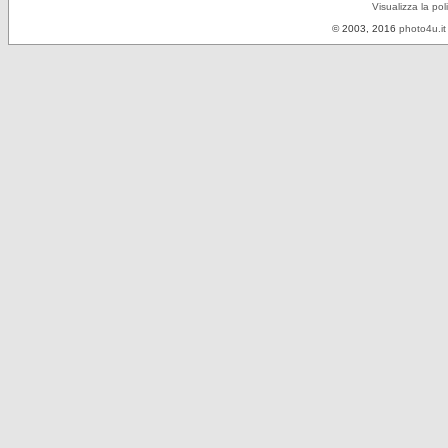
Visualizza la pol
© 2003, 2016
photo4u.it