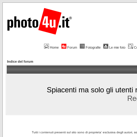
Home
Forum
Fotografie
Le mie foto
C
Indice del forum
Spiacenti ma solo gli utenti 
Reg
Tutti i contenuti presenti sul sito sono di proprieta' esclusiva degli autori, 