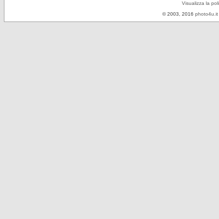
Visualizza la pol
© 2003, 2016
photo4u.it