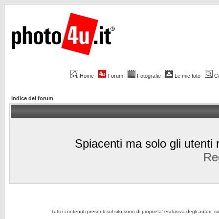
Home
Forum
Fotografie
Le mie foto
C
Indice del forum
Spiacenti ma solo gli utenti 
Reg
Tutti i contenuti presenti sul sito sono di proprieta' esclusiva degli autori, 