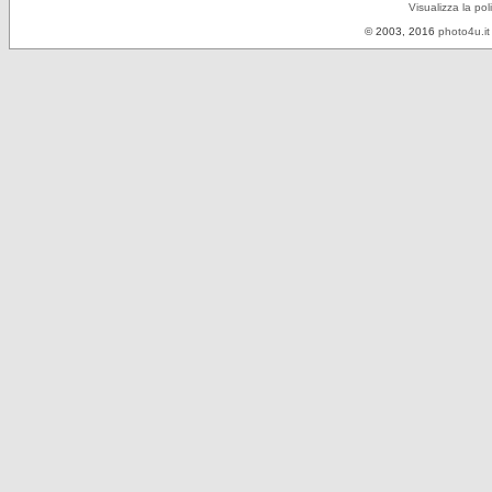
Visualizza la pol
© 2003, 2016
photo4u.it