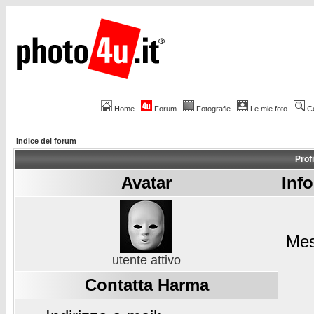
Home
Forum
Fotografie
Le mie foto
C
Indice del forum
Prof
Avatar
Inf
Mes
utente attivo
Contatta Harma