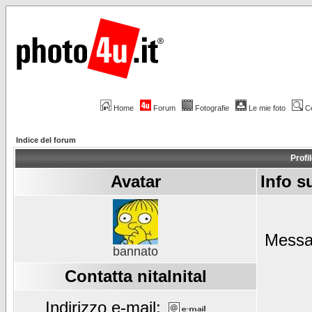
Home
Forum
Fotografie
Le mie foto
C
Indice del forum
Profil
Avatar
Info su
Messag
bannato
Contatta nitalnital
Indirizzo e-mail: