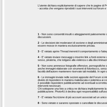
L'utente dichiara esplicitamente di sapere che le pagine di P
- accetta che vengano riprodotti i suoi interventi sul forum 
1
- Non sono consentiti insulti o atteggiamenti palesemente ost
discussioni.
2
- Le decisioni dei moderatori di sezione e degli amministrat
essere mosse in maniera esclusivamente privata.
3
- E’ vietato aprire Thread inerenti il comportamento o l'at
4
- E' vietato inviare messaggi o inserire link a fonti esterne
sesso, pirateria, che istigano alla violenza o alla discrimina
5
- Non sono ammesse fotografie offensive, pornografiche o che
anche immagini elaborate con strumenti di fotoritocco, senza 
facoltà dell’autore mantenere riservate tali modalità. In ogni
6
- Le immagini inviate nelle sezioni apposite del Forum si inte
divieto di rispondere in maniera maleducata e polemica ai co
è possibile rispondere pubblicamente ad eventuali scorrettezz
interventi necessari.
Chi sottopone una foto a critica ne dichiara implicitamente la 
pubblicazione. Photo4U.it declina ogni responsabilità sull'us
7
- E' vietata l’iscrizione di più account associati ad un unico
8
- Sono vietate e saranno spostate o cancellate le discussion