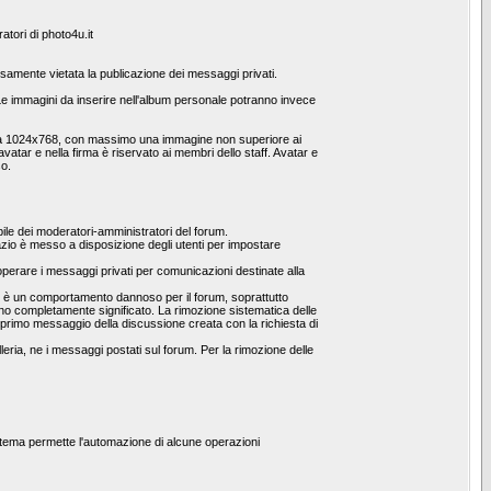
atori di photo4u.it
pressamente vietata la publicazione dei messaggi privati.
 immagini da inserire nell'album personale potranno invece
one a 1024x768, con massimo una immagine non superiore ai
vatar e nella firma è riservato ai membri dello staff. Avatar e
so.
le dei moderatori-amministratori del forum.
spazio è messo a disposizione degli utenti per impostare
operare i messaggi privati per comunicazioni destinate alla
he è un comportamento dannoso per il forum, soprattutto
no completamente significato. La rimozione sistematica delle
al primo messaggio della discussione creata con la richiesta di
leria, ne i messaggi postati sul forum. Per la rimozione delle
stema permette l'automazione di alcune operazioni