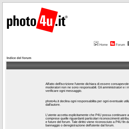
Home
Forum
Indice del forum
All'atto dell'iscrizione l'utente dichiara di essere consapevo
moderatori non ne sono responsabili. Gli amministratori e i 
verificare ogni messaggio.
photo4u.it declina ogni responsabilita per ogni eventuale utili
dall’autore.
L'utente accetta esplicitamente che P4U possa continuare a te
comprese quelle riguardanti particolari riconoscimenti attribui
e future del forum. Tale diritto viene riconosciuto a P4U fin da
bannaggio o deregistrazione dell'utente dal forum.