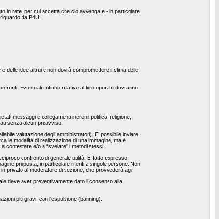
o in rete, per cui accetta che ciò avvenga e - in particolare
l riguardo da P4U.
e e delle idee altrui e non dovrà compromettere il clima delle
fronti. Eventuali critiche relative al loro operato dovranno
etati messaggi e collegamenti inerenti politica, religione,
inati senza alcun preavviso.
bile valutazione degli amministratori). E’ possibile inviare
irca le modalità di realizzazione di una immagine, ma è
i a contestare e/o a “svelare” i metodi stessi.
reciproco confronto di generale utilità. E’ fatto espresso
ine proposta, in particolare riferiti a singole persone. Non
o in privato al moderatore di sezione, che provvederà agli
l quale deve aver preventivamente dato il consenso alla
uazioni più gravi, con l'espulsione (banning).