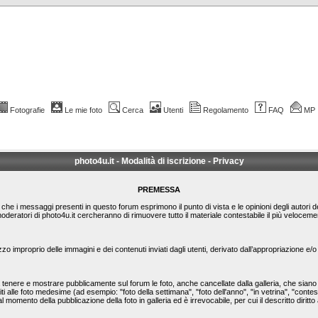
Fotografie
Le mie foto
Cerca
Utenti
Regolamento
FAQ
MP
photo4u.it - Modalità di iscrizione - Privacy
PREMESSA
le che i messaggi presenti in questo forum esprimono il punto di vista e le opinioni degli autori 
moderatori di photo4u.it cercheranno di rimuovere tutto il materiale contestabile il più veloc
zzo improprio delle immagini e dei contenuti inviati dagli utenti, derivato dall’appropriazione e
nere e mostrare pubblicamente sul forum le foto, anche cancellate dalla galleria, che siano st
ti alle foto medesime (ad esempio: "foto della settimana", "foto dell'anno", "in vetrina", "conte
l momento della pubblicazione della foto in galleria ed è irrevocabile, per cui il descritto diritto