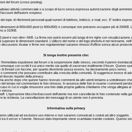
zioni del forum (cross-posting).
a qualsiasi attività commerciale o a scopo di lucro senza espressa autorizzazione degli amministr
l'account dell'autore sospeso.
 dei topic di riferimenti personali quali numeri di telefono, indirizzi, e-mail, ecc. E' inoltre es
e dimensioni di 800x600 pixel (o 600x800) e comunque non potranno occupare più di 200KB. Le
ino a 310KB.
0 pixel e non oltre i 6KB. La firma non potrà essere più lunga di tre righe con visualizzazi
rà superare le dimensioni standard. L'utilizzo del nome e del logo photo4u.it nel nickname, nell'a
le discussioni. Avatar e firme non regolamentari saranno rimossi d'ufficio senza alcun preavvi
Si tenga inoltre presente che:
'immediata espulsione dal forum o la sospensione dallo stesso, secondo il parere insindacabi
o comunque con scritti il cui unico merito sia quello di zavorrare inutilmente il forum. Questo 
 pagine di thread con faccine, per quanto divertente possa essere, ha decisamente poco senso.
ste o commenti che possano contribuire alla crescita della comunità. Si suggerisce invece di ad
l dovuto rispetto della privacy.
lleria anche dopo che queste hanno ricevuto commenti da altri utenti teniamo a sottolineare c
eso del tempo nel commentare le foto rimosse. In assenza delle foto in esame i commenti perdo
el caso in cui si voglia rimuovere una foto dalla propria galleria chiediamo che venga allegata 
e stessa.
staff. L'operazione bloccherà'account dell'utente ma non cancelleràe le foto contenute nella gal
e la richiesta. La cancellazione dei messaggi di un utente non è prevista.
Informativa sulla privacy
rranno utilizzati ad esclusivo uso interno e non saranno comunicati o ceduti ad altro soggetto.
i tra il server e l'utente. Nessun dato importante viene scambiato tramite cookies. Questo si