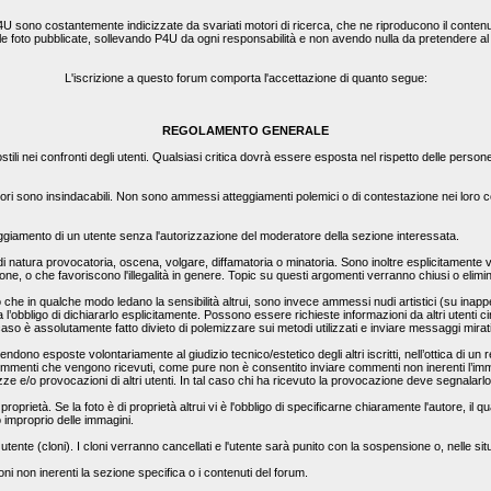
4U sono costantemente indicizzate da svariati motori di ricerca, che ne riproducono il contenut
e le foto pubblicate, sollevando P4U da ogni responsabilità e non avendo nulla da pretendere a
L'iscrizione a questo forum comporta l'accettazione di quanto segue:
REGOLAMENTO GENERALE
ili nei confronti degli utenti. Qualsiasi critica dovrà essere esposta nel rispetto delle person
ori sono insindacabili. Non sono ammessi atteggiamenti polemici o di contestazione nei loro con
teggiamento di un utente senza l'autorizzazione del moderatore della sezione interessata.
 di natura provocatoria, oscena, volgare, diffamatoria o minatoria. Sono inoltre esplicitamente vi
zione, o che favoriscono l'illegalità in genere. Topic su questi argomenti verranno chiusi o elim
 in qualche modo ledano la sensibilità altrui, sono invece ammessi nudi artistici (su inappella
l’obbligo di dichiararlo esplicitamente. Possono essere richieste informazioni da altri utenti c
 caso è assolutamente fatto divieto di polemizzare sui metodi utilizzati e inviare messaggi mirat
ndono esposte volontariamente al giudizio tecnico/estetico degli altri iscritti, nell’ottica di un 
mmenti che vengono ricevuti, come pure non è consentito inviare commenti non inerenti l’immag
e e/o provocazioni di altri utenti. In tal caso chi ha ricevuto la provocazione deve segnalarl
proprietà. Se la foto è di proprietà altrui vi è l'obbligo di specificarne chiaramente l'autore, i
o improprio delle immagini.
 utente (cloni). I cloni verranno cancellati e l'utente sarà punito con la sospensione o, nelle sit
i non inerenti la sezione specifica o i contenuti del forum.