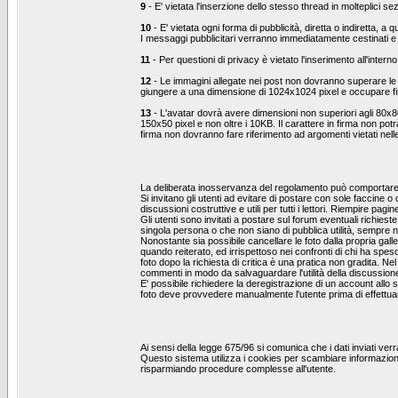
9
- E' vietata l'inserzione dello stesso thread in molteplici se
10
- E' vietata ogni forma di pubblicità, diretta o indiretta, 
I messaggi pubblicitari verranno immediatamente cestinati e 
11
- Per questioni di privacy è vietato l'inserimento all'interno
12
- Le immagini allegate nei post non dovranno superare l
giungere a una dimensione di 1024x1024 pixel e occupare f
13
- L'avatar dovrà avere dimensioni non superiori agli 80x8
150x50 pixel e non oltre i 10KB. Il carattere in firma non pot
firma non dovranno fare riferimento ad argomenti vietati nel
La deliberata inosservanza del regolamento può comportare l
Si invitano gli utenti ad evitare di postare con sole faccine 
discussioni costruttive e utili per tutti i lettori. Riempire
Gli utenti sono invitati a postare sul forum eventuali richie
singola persona o che non siano di pubblica utilità, sempre ne
Nonostante sia possibile cancellare le foto dalla propria ga
quando reiterato, ed irrispettoso nei confronti di chi ha sp
foto dopo la richiesta di critica è una pratica non gradita. N
commenti in modo da salvaguardare l'utilità della discussion
E' possibile richiedere la deregistrazione di un account allo 
foto deve provvedere manualmente l'utente prima di effettuar
Ai sensi della legge 675/96 si comunica che i dati inviati ve
Questo sistema utilizza i cookies per scambiare informazion
risparmiando procedure complesse all'utente.