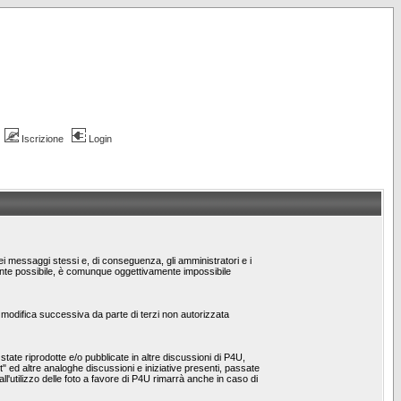
Iscrizione
Login
dei messaggi stessi e, di conseguenza, gli amministratori e i
emente possibile, è comunque oggettivamente impossibile
/o modifica successiva da parte di terzi non autorizzata
ate riprodotte e/o pubblicate in altre discussioni di P4U,
st" ed altre analoghe discussioni e iniziative presenti, passate
 all'utilizzo delle foto a favore di P4U rimarrà anche in caso di