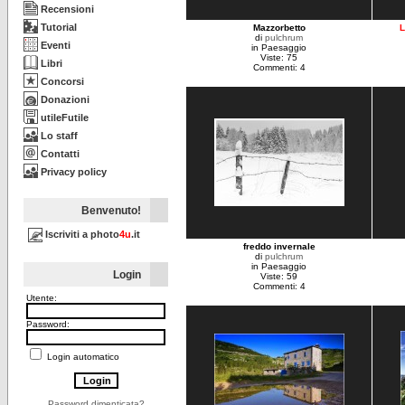
Recensioni
Tutorial
Mazzorbetto
L
di
pulchrum
Eventi
in Paesaggio
Viste: 75
Libri
Commenti: 4
Concorsi
Donazioni
utileFutile
Lo staff
Contatti
Privacy policy
Benvenuto!
Iscriviti a photo
4u
.it
freddo invernale
di
pulchrum
in Paesaggio
Login
Viste: 59
Commenti: 4
Utente:
Password:
Login automatico
Password dimenticata?