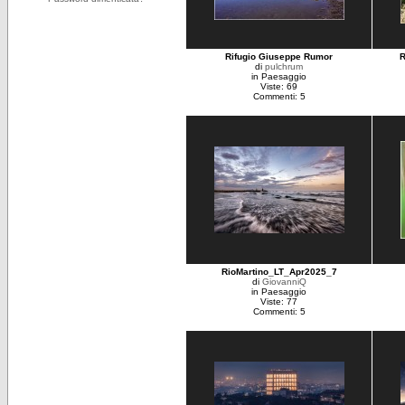
Rifugio Giuseppe Rumor
R
di
pulchrum
in Paesaggio
Viste: 69
Commenti: 5
RioMartino_LT_Apr2025_7
di
GiovanniQ
in Paesaggio
Viste: 77
Commenti: 5