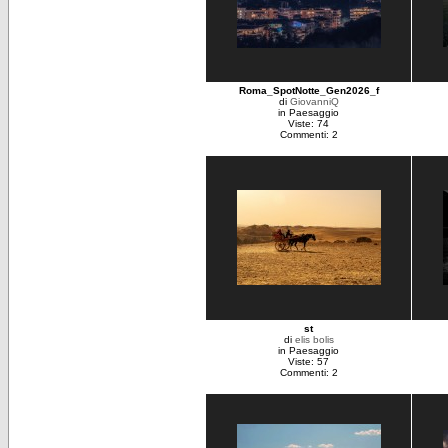
Roma_SpotNotte_Gen2026_f
di
GiovanniQ
in Paesaggio
Viste: 74
Commenti: 2
st
di
elis bolis
in Paesaggio
Viste: 57
Commenti: 2