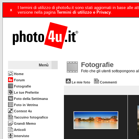
I termini di utilizzo di photo4u.it sono stati aggiornati in base alle
x
versione nella pagina
Termini di utilizzo e Privacy
.
Fotografie
Menù
Foto che gli utenti sottopongono all
Home
Forum
Le mie foto
Commenti
Fotografie
Le tue Preferite
Foto della Settimana
Foto in Vetrina
Contest 4u
Taccuino fotografico
Grandi Memo
Articoli
Interviste