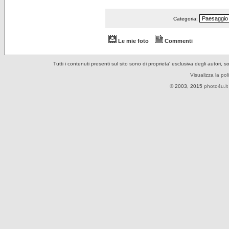
Categoria:
Le mie foto
Commenti
Tutti i contenuti presenti sul sito sono di proprieta' esclusiva degli autori, 
Visualizza la pol
© 2003, 2015
photo4u.it