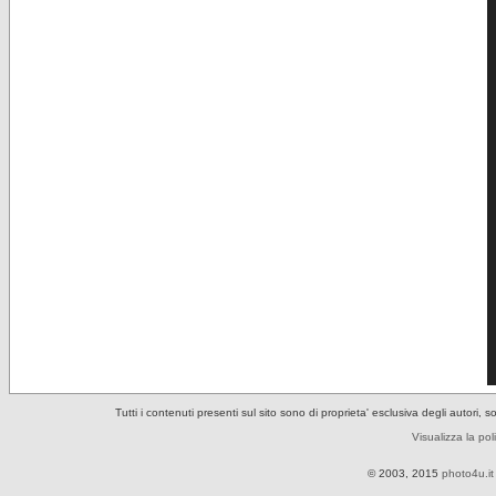
Tutti i contenuti presenti sul sito sono di proprieta' esclusiva degli autori, 
Visualizza la pol
© 2003, 2015
photo4u.it