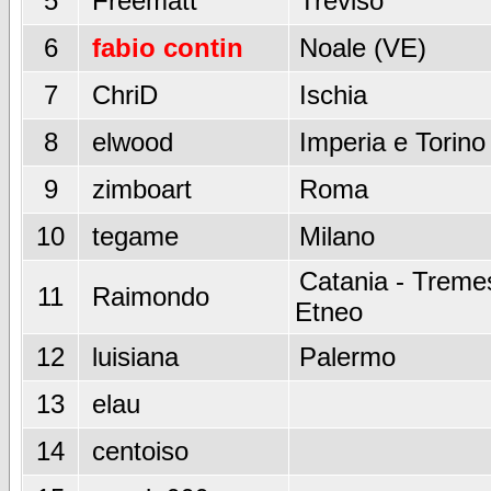
5
Freematt
Treviso
6
fabio contin
Noale (VE)
7
ChriD
Ischia
8
elwood
Imperia e Torino
9
zimboart
Roma
10
tegame
Milano
Catania - Tremes
11
Raimondo
Etneo
12
luisiana
Palermo
13
elau
14
centoiso