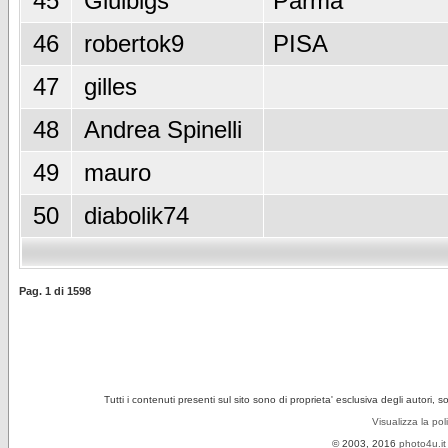
45
Giulbigs
Parma
46
robertok9
PISA
47
gilles
48
Andrea Spinelli
49
mauro
50
diabolik74
Pag.
1
di
1598
Tutti i contenuti presenti sul sito sono di proprieta' esclusiva degli autori, 
Visualizza la pol
© 2003, 2016
photo4u.it