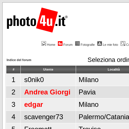
Home
Forum
Fotografie
Le mie foto
C
Seleziona ord
Indice del forum
#
Utente
Località
1
s0nik0
Milano
2
Andrea Giorgi
Pavia
3
edgar
Milano
4
scavenger73
Palermo/Catani