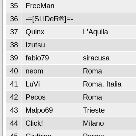
35
FreeMan
36
-=[SLiDeR®]=-
37
Quinx
L'Aquila
38
Izutsu
39
fabio79
siracusa
40
neom
Roma
41
LuVi
Roma, Italia
42
Pecos
Roma
43
Malpo69
Trieste
44
Click!
Milano