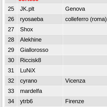
25
JK.plt
Genova
26
ryosaeba
colleferro (roma)
27
Shox
28
Alekhine
29
Giallorosso
30
Riccisk8
31
LuNiX
32
cyrano
Vicenza
33
mardelfa
34
ytrb6
Firenze