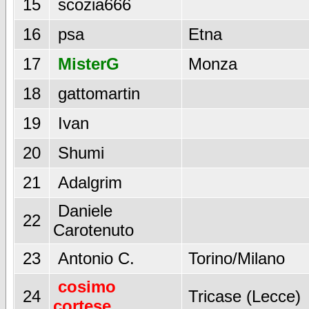
15
scozia666
16
psa
Etna
17
MisterG
Monza
18
gattomartin
19
Ivan
20
Shumi
21
Adalgrim
Daniele
22
Carotenuto
23
Antonio C.
Torino/Milano
cosimo
24
Tricase (Lecce)
cortese