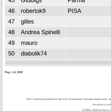
45
Giulbigs
Parma
46
robertok9
PISA
47
gilles
48
Andrea Spinelli
49
mauro
50
diabolik74
Pag.
1
di
1598
Tutti i contenuti presenti sul sito sono di proprieta' esclusiva degli autori, 
Visualizza la pol
© 2003, 2016
photo4u.it