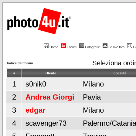
Home
Forum
Fotografie
Le mie foto
C
Seleziona ord
Indice del forum
#
Utente
Località
1
s0nik0
Milano
2
Andrea Giorgi
Pavia
3
edgar
Milano
4
scavenger73
Palermo/Catani