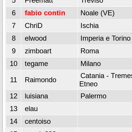
5
Freematt
Treviso
6
fabio contin
Noale (VE)
7
ChriD
Ischia
8
elwood
Imperia e Torino
9
zimboart
Roma
10
tegame
Milano
Catania - Tremes
11
Raimondo
Etneo
12
luisiana
Palermo
13
elau
14
centoiso