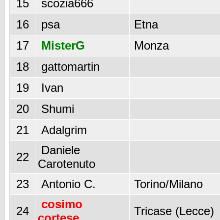
15
scozia666
16
psa
Etna
17
MisterG
Monza
18
gattomartin
19
Ivan
20
Shumi
21
Adalgrim
Daniele
22
Carotenuto
23
Antonio C.
Torino/Milano
cosimo
24
Tricase (Lecce)
cortese