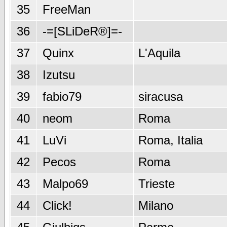
35
FreeMan
36
-=[SLiDeR®]=-
37
Quinx
L'Aquila
38
Izutsu
39
fabio79
siracusa
40
neom
Roma
41
LuVi
Roma, Italia
42
Pecos
Roma
43
Malpo69
Trieste
44
Click!
Milano