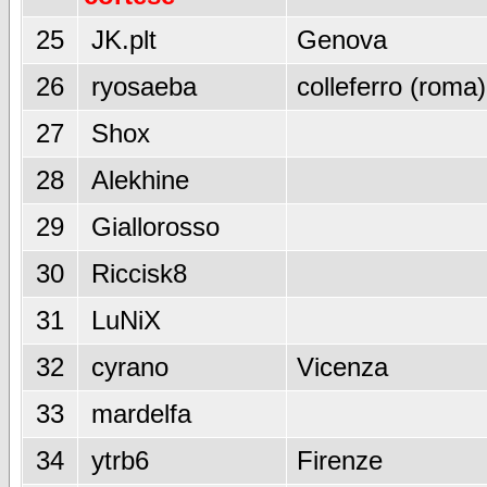
25
JK.plt
Genova
26
ryosaeba
colleferro (roma)
27
Shox
28
Alekhine
29
Giallorosso
30
Riccisk8
31
LuNiX
32
cyrano
Vicenza
33
mardelfa
34
ytrb6
Firenze