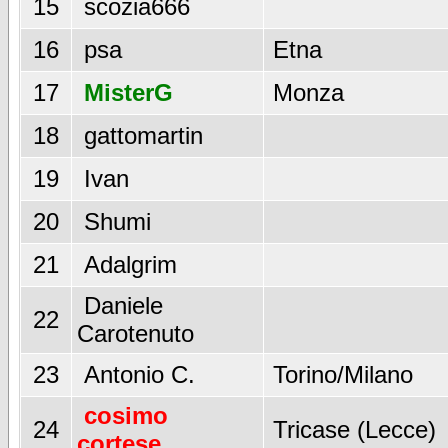
15
scozia666
16
psa
Etna
17
MisterG
Monza
18
gattomartin
19
Ivan
20
Shumi
21
Adalgrim
Daniele
22
Carotenuto
23
Antonio C.
Torino/Milano
cosimo
24
Tricase (Lecce)
cortese