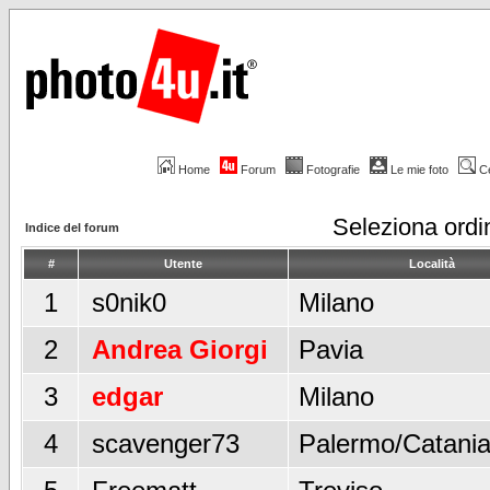
Home
Forum
Fotografie
Le mie foto
C
Seleziona ord
Indice del forum
#
Utente
Località
1
s0nik0
Milano
2
Andrea Giorgi
Pavia
3
edgar
Milano
4
scavenger73
Palermo/Catani