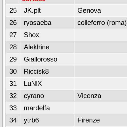
25
JK.plt
Genova
26
ryosaeba
colleferro (roma)
27
Shox
28
Alekhine
29
Giallorosso
30
Riccisk8
31
LuNiX
32
cyrano
Vicenza
33
mardelfa
34
ytrb6
Firenze