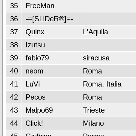
35
FreeMan
36
-=[SLiDeR®]=-
37
Quinx
L'Aquila
38
Izutsu
39
fabio79
siracusa
40
neom
Roma
41
LuVi
Roma, Italia
42
Pecos
Roma
43
Malpo69
Trieste
44
Click!
Milano