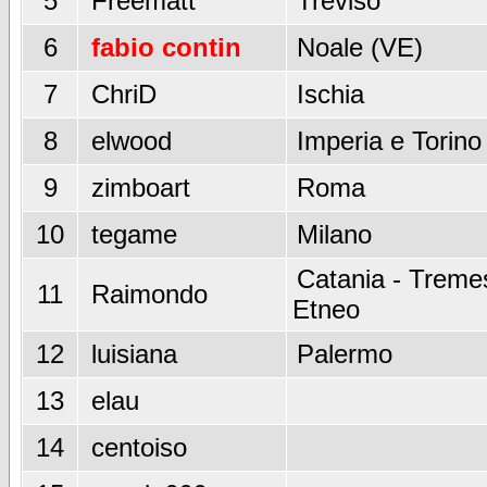
5
Freematt
Treviso
6
fabio contin
Noale (VE)
7
ChriD
Ischia
8
elwood
Imperia e Torino
9
zimboart
Roma
10
tegame
Milano
Catania - Tremes
11
Raimondo
Etneo
12
luisiana
Palermo
13
elau
14
centoiso