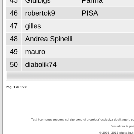
45
Giulbigs
Parma
46
robertok9
PISA
47
gilles
48
Andrea Spinelli
49
mauro
50
diabolik74
Pag.
1
di
1598
Tutti i contenuti presenti sul sito sono di proprieta' esclusiva degli autori, 
Visualizza la pol
© 2003, 2016
photo4u.it