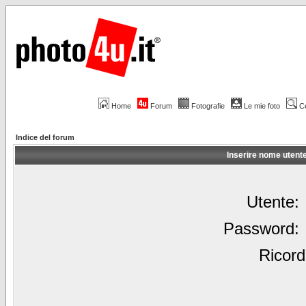
Home
Forum
Fotografie
Le mie foto
C
Indice del forum
Inserire nome utent
Utente:
Password:
Ricord