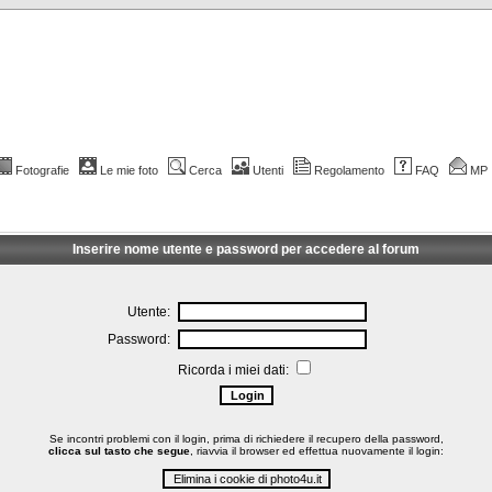
Fotografie
Le mie foto
Cerca
Utenti
Regolamento
FAQ
MP
Inserire nome utente e password per accedere al forum
Utente:
Password:
Ricorda i miei dati:
Se incontri problemi con il login, prima di richiedere il recupero della password,
clicca sul tasto che segue
, riavvia il browser ed effettua nuovamente il login: