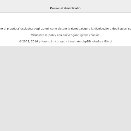
Password dimenticata?
ono di proprieta' esclusiva degli autori, sono vietate la riproduzione e la distribuzione degli stessi 
Visualizza la policy con cui vengono gestiti i cookie.
© 2003, 2016
photo4u.it
-
contatti
- based on
phpBB
-
Andrea Giorgi