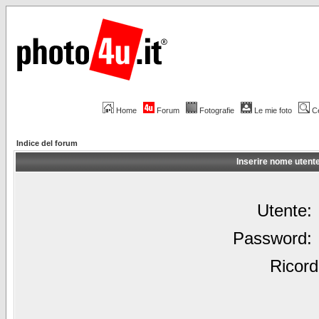
Home
Forum
Fotografie
Le mie foto
C
Indice del forum
Inserire nome utent
Utente:
Password:
Ricord