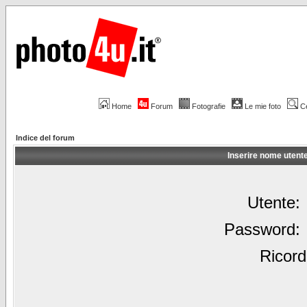
Home
Forum
Fotografie
Le mie foto
C
Indice del forum
Inserire nome utent
Utente:
Password:
Ricord