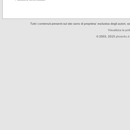
Tutti i contenuti presenti sul sito sono di proprieta' esclusiva degli autori, 
Visualizza la pol
© 2003, 2015
photo4u.it