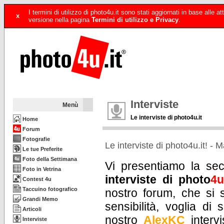
I termini di utilizzo di photo4u.it sono stati aggiornati in base alle
x
versione nella pagina
Termini di utilizzo e Privacy
.
Interviste
Menù
Le interviste di photo4u.it
Home
Forum
Fotografie
Le interviste di photo4u.it! - M
Le tue Preferite
Foto della Settimana
Vi presentiamo la sec
Foto in Vetrina
interviste di photo
4u
Contest 4u
Taccuino fotografico
nostro forum, che si s
Grandi Memo
sensibilità, voglia di 
Articoli
nostro
AlexKC
intervi
Interviste