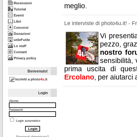
Recensioni
meglio.
Tutorial
Eventi
Libri
Le interviste di photo4u.it! -
Concorsi
Donazioni
Vi present
utileFutile
pezzo, grazi
Lo staff
nostro fo
Contatti
Privacy policy
sensibilità,
prima uscita di ques
Benvenuto!
Ercolano
, per aiutarci
Iscriviti a photo
4u
.it
Login
Utente:
Password:
Login automatico
Password dimenticata?