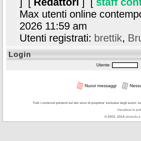
] [
Redattori
] [
staff con
Max utenti online contem
2026 11:59 am
Utenti registrati:
brettik
,
Br
Login
Utente:
P
Nuovi messaggi
Ness
Tutti i contenuti presenti sul sito sono di proprieta' esclusiva degli autori, 
Visualizza la pol
© 2003, 2016
photo4u.it