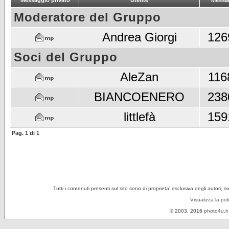
Messaggio privato
Utente
Messa
Moderatore del Gruppo
Andrea Giorgi
126
Soci del Gruppo
AleZan
116
BIANCOENERO
238
littlefà
159
Pag.
1
di
1
Tutti i contenuti presenti sul sito sono di proprieta' esclusiva degli autori, 
Visualizza la pol
© 2003, 2016
photo4u.it