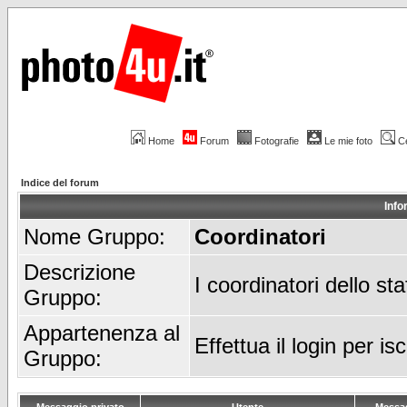
Home
Forum
Fotografie
Le mie foto
C
Indice del forum
Info
Nome Gruppo:
Coordinatori
Descrizione
I coordinatori dello st
Gruppo:
Appartenenza al
Effettua il login per i
Gruppo: