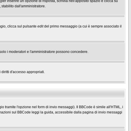
(per inserire un opzione di risposta, scrivila nell'apposito spazio e clicca su
 stabilito dall'amministratore.
gio, clicca sul pulsante
edit
del primo messaggio (a cui è sempre associato il
he solo i moderatori e l'amministratore possono concedere.
diritti d'accesso appropriati.
o tramite l'opzione nel form di invio messaggi). Il BBCode è simile all'HTML, i
mazioni sul BBCode leggi la guida, accessibile dalla pagina di invio messaggi