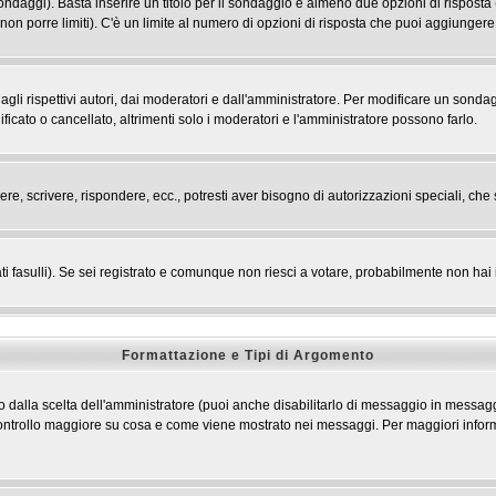
 sondaggi). Basta inserire un titolo per il sondaggio e almeno due opzioni di risposta 
 non porre limiti). C'è un limite al numero di opzioni di risposta che puoi aggiungere,
li rispettivi autori, dai moderatori e dall'amministratore. Per modificare un sondag
cato o cancellato, altrimenti solo i moderatori e l'amministratore possono farlo.
ere, scrivere, rispondere, ecc., potresti aver bisogno di autorizzazioni speciali, c
ti fasulli). Se sei registrato e comunque non riesci a votare, probabilmente non hai i 
Formattazione e Tipi di Argomento
dalla scelta dell'amministratore (puoi anche disabilitarlo di messaggio in messaggi
n controllo maggiore su cosa e come viene mostrato nei messaggi. Per maggiori infor