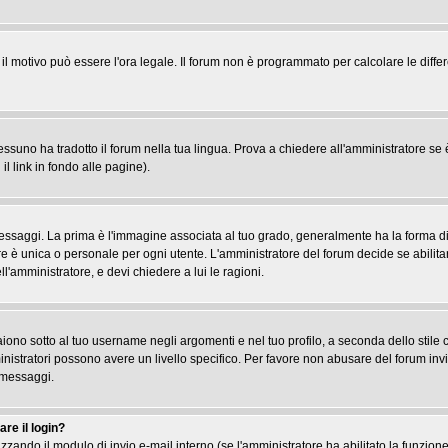
, il motivo può essere l'ora legale. Il forum non è programmato per calcolare le differ
suno ha tradotto il forum nella tua lingua. Prova a chiedere all'amministratore se è 
il link in fondo alle pagine).
gi. La prima è l'immagine associata al tuo grado, generalmente ha la forma di stel
re è unica o personale per ogni utente. L'amministratore del forum decide se abilita
l'amministratore, e devi chiedere a lui le ragioni.
iono sotto al tuo username negli argomenti e nel tuo profilo, a seconda dello stile che
ministratori possono avere un livello specifico. Per favore non abusare del forum inv
 messaggi.
re il login?
tilizzando il modulo di invio e-mail interno (se l'amministratore ha abilitato la funzi