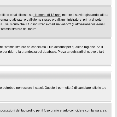
ilitato e hai cliccato su
Ho meno di 13 anni
mentre ti stavi registrando, allora
vengano attivate, o dall'utente stesso o dall'amministratore, prima di poter
l... sei sicuro che il tuo indirizzo e-mail sia valido? (L'attivazione via e-mail
 l'amministratore del forum.
ure l'amministratore ha cancellato il tuo account per qualche ragione. Se il
per ridurre la grandezza del database. Prova a registrarti di nuovo e farti
potrebbe non essere il caso). Questo ti permetterà di cambiare tutte le tue
stazioni del tuo profilo per il fuso orario e farlo coincidere con la tua area,