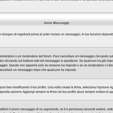
Invio Messaggi
r bisogno di registrarti prima di poter inviare un messaggio, le tue funzioni disponib
ministratore o un moderatore del forum. Puoi cancellare un messaggio cliccando sul
to) cliccando sul bottone
edit
nel messaggio in questione. Se qualcuno ha già rispos
ssaggio. Questo non apparirà solo se nessuno ha risposto o se un moderatore o l'a
cancellare un messaggio dopo che qualcuno ha risposto.
i fare modificando il tuo profilo. Una volta creata la firma, seleziona l'opzione
Ag
'apposita opzione
Aggiungi sempre la firma
nel tuo profilo (puoi sempre evitare di 
ichi il primo messaggio di un argomento, se ti è permesso) dovresti vedere, sotto 