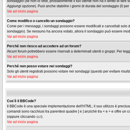
sondaggio
(se non lo vedi, probabilmente il tuo utente non ha il diritto di fare
Aggiungi opzione
). Puoi anche stabilire i giorni di durata del sondaggio (0 per
Vai ad inizio pagina
Come modifico o cancello un sondaggio?
Come per i messaggi, i sondaggi possono essere modificati e cancellati solo dag
sondaggio). Se nessuno ha ancora votato, allora il sondaggio può essere modifi
Vai ad inizio pagina
Perché non riesco ad accedere ad un forum?
Alcuni forum potrebbero essere riservati a determinati utenti o gruppi. Per legg
Vai ad inizio pagina
Perché non posso votare nei sondaggi?
Solo gli utenti registrati possono votare nei sondaggi (questo per evitare risulta
Vai ad inizio pagina
Cos'è il BBCode?
Il BBCode è una speciale implementazione dell'HTML; il suo utilizzo è precluso 
comandi sono racchiusi tra parentesi quadre [ e ] anzichè tra < e > e offre u
(oppure cliccando
qui
).
Vai ad inizio pagina