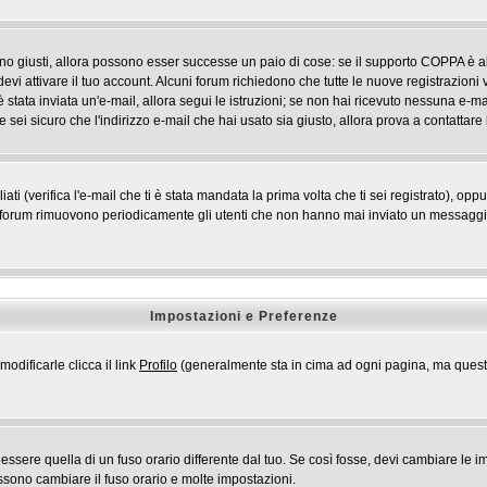
ono giusti, allora possono esser successe un paio di cose: se il supporto COPPA è ab
devi attivare il tuo account. Alcuni forum richiedono che tutte le nuove registrazioni 
i è stata inviata un'e-mail, allora segui le istruzioni; se non hai ricevuto nessuna e-mai
 sei sicuro che l'indirizzo e-mail che hai usato sia giusto, allora prova a contattare
 (verifica l'e-mail che ti è stata mandata la prima volta che ti sei registrato), opp
i forum rimuovono periodicamente gli utenti che non hanno mai inviato un messaggio 
Impostazioni e Preferenze
odificarle clicca il link
Profilo
(generalmente sta in cima ad ogni pagina, ma questo 
ere quella di un fuso orario differente dal tuo. Se così fosse, devi cambiare le impo
ossono cambiare il fuso orario e molte impostazioni.