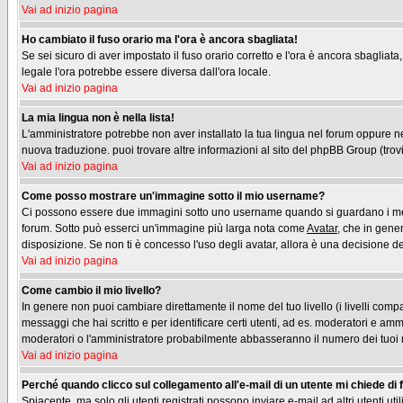
Vai ad inizio pagina
Ho cambiato il fuso orario ma l'ora è ancora sbagliata!
Se sei sicuro di aver impostato il fuso orario corretto e l'ora è ancora sbagliata
legale l'ora potrebbe essere diversa dall'ora locale.
Vai ad inizio pagina
La mia lingua non è nella lista!
L'amministratore potrebbe non aver installato la tua lingua nel forum oppure nes
nuova traduzione. puoi trovare altre informazioni al sito del phpBB Group (trovi 
Vai ad inizio pagina
Come posso mostrare un'immagine sotto il mio username?
Ci possono essere due immagini sotto uno username quando si guardano i messag
forum. Sotto può esserci un'immagine più larga nota come
Avatar
, che in gene
disposizione. Se non ti è concesso l'uso degli avatar, allora è una decisione del
Vai ad inizio pagina
Come cambio il mio livello?
In genere non puoi cambiare direttamente il nome del tuo livello (i livelli compa
messaggi che hai scritto e per identificare certi utenti, ad es. moderatori e am
moderatori o l'amministratore probabilmente abbasseranno il numero dei tuoi
Vai ad inizio pagina
Perché quando clicco sul collegamento all'e-mail di un utente mi chiede di fa
Spiacente, ma solo gli utenti registrati possono inviare e-mail ad altri utenti u