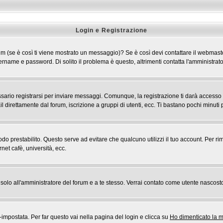
Login e Registrazione
 forum (se è così ti viene mostrato un messaggio)? Se è così devi contattare il webmast
 username e password. Di solito il problema è questo, altrimenti contatta l'amministr
rio registrarsi per inviare messaggi. Comunque, la registrazione ti darà accesso ad a
l direttamente dal forum, iscrizione a gruppi di utenti, ecc. Ti bastano pochi minuti p
riodo prestabilito. Questo serve ad evitare che qualcuno utilizzi il tuo account. Pe
rnet cafè, università, ecc.
rai solo all'amministratore del forum e a te stesso. Verrai contato come utente nascost
postata. Per far questo vai nella pagina del login e clicca su
Ho dimenticato la 