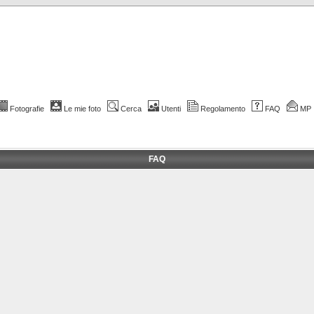
Fotografie
Le mie foto
Cerca
Utenti
Regolamento
FAQ
MP
FAQ