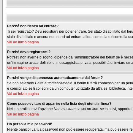
Perché non riesco ad entrare?
Ti sei registrato? Devi registrarti per poter entrare. Sei stato disabilitato dal
stato disabilitato e ancora non riesci ad entrare allora controlla e ricontrolla
Vai ad inizio pagina
Perché devo registrarmi?
Potresti non averne bisogno, dipende dall'amministratore del forum se è necessa
un'immagine avatar definibile, messaggistica privata, possibilità di inviare emai
Vai ad inizio pagina
Perchè vengo disconnesso automaticamente dal forum?
Se non selezioni
Entra automaticamente
, il forum ti terrà connesso per un pe
è consigliato se ti colleghi da un computer utilizzato da altri, es. biblioteca, inte
Vai ad inizio pagina
Come posso evitare di apparire nella lista degli utenti in linea?
Nel tuo profilo trovi l'opzione
Non mostrare se sei on-line
: se la attivi, appari
Vai ad inizio pagina
Ho perso la mia password!
Niente panico! La tua password non può essere recuperata, ma può essere re-im