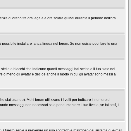
enze di orario tra ora legale e ora solare quindi durante il periodo dell'ora
possibile installare la tua lingua nel forum. Se non esiste puoi fare tu una
le o blocchi che indicano quanti messaggi hai scritto o il tuo stato nei
re o meno gli avatar e decide anche il modo in cui gli avatar sono messi a
 stai usando). Molti forum utilizzano i livelli per indicare il numero di
iando messaggi non necessari solo per aumentare il tuo livello; se fai così, i
one). Questo serve a prevenire un uso scorretto e malizioso del sistema di e-mail