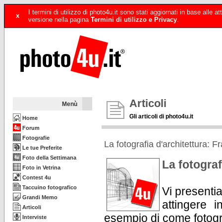
I termini di utilizzo di photo4u.it sono stati aggiornati in base alle
x
versione nella pagina
Termini di utilizzo e Privacy
.
Articoli
Menù
Gli articoli di photo4u.it
Home
Forum
Fotografie
La fotografia d'architettura:
Le tue Preferite
Foto della Settimana
La fotogra
Foto in Vetrina
Contest 4u
Taccuino fotografico
Vi presenti
Grandi Memo
attingere i
Articoli
esempio di come fotog
Interviste