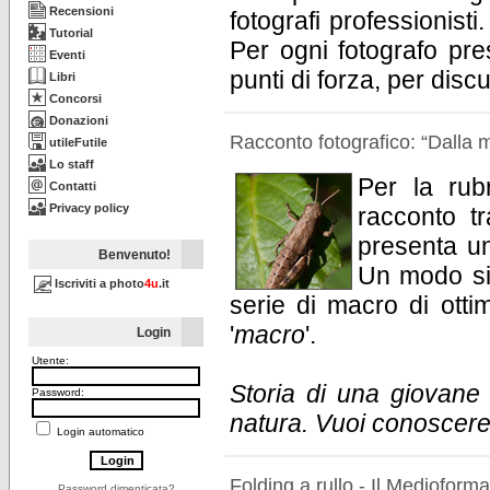
Recensioni
fotografi professionisti
Tutorial
Per ogni fotografo p
Eventi
punti di forza, per disc
Libri
Concorsi
Donazioni
Racconto fotografico: “Dalla m
utileFutile
Lo staff
Per la rubr
Contatti
Privacy policy
racconto t
presenta un
Benvenuto!
Un modo sim
Iscriviti a photo
4u
.it
serie di macro di ottim
'
macro
'.
Login
Utente:
Storia di una giovane
Password:
natura. Vuoi conoscere 
Login automatico
Folding a rullo - Il Medioform
Password dimenticata?