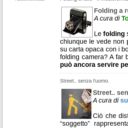
Folding a r
A cura di
T
Le
folding
chiunque le vede non p
su carta opaca con i bo
folding camera? A far 
può ancora servire per
Street.. senza l'uomo.
Street.. se
A cura di
su
Ciò che dist
“soggetto” rappresen