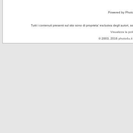
Powered by Phot
Tutti i contenuti presenti sul sito sono di proprieta' esclusiva degli autori, 
Visualizza la pol
© 2003, 2016
photo4u.it